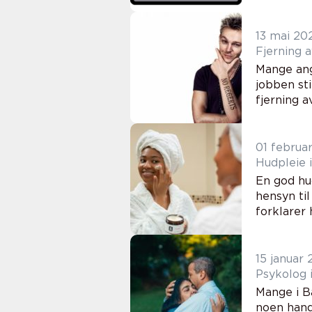
13 mai 20
Mange angr
jobben sti
fjerning a
01 februa
Hudpleie i
En god hu
hensyn til
forklarer 
15 januar
Mange i B
noen hand