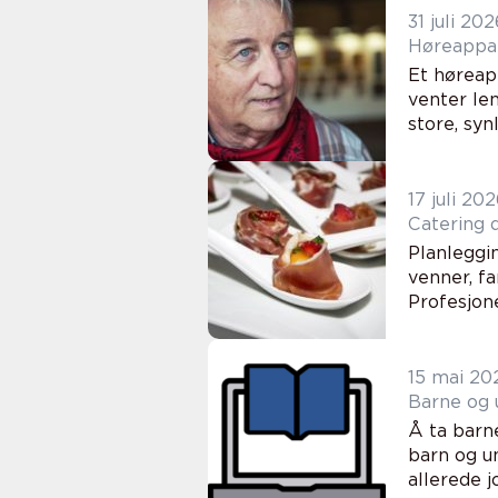
31 juli 202
Et høreapp
venter le
store, syn
17 juli 20
Planleggi
venner, fa
Profesjone
15 mai 20
Å ta barn
barn og u
allerede j