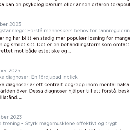
 Da kan en psykolog bærum eller annen erfaren terapeut.
ber 2025
gstannlege: Forstå menneskers behov for tannreguleri
ering har blitt en stadig mer populær løsning for mang
n og smilet sitt. Det er en behandlingsform som omfatt
ettet mot både estetiske og ...
ber 2025
ka diagnoser: En fördjupad inblick
ska diagnoser är ett centralt begrepp inom mental hälsa
världen över. Dessa diagnoser hjälper till att förstå, bes
llstånd. ...
mber 2023
 trening – Styrk magemusklene effektivt og trygt