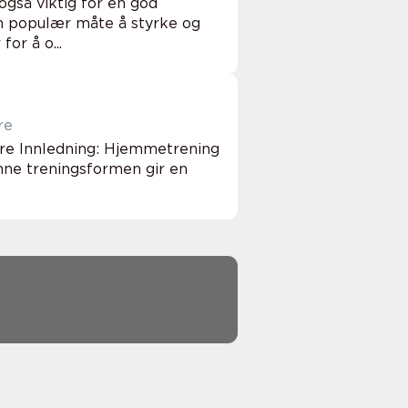
også viktig for en god
en populær måte å styrke og
or å o...
re
ere Innledning: Hjemmetrening
nne treningsformen gir en