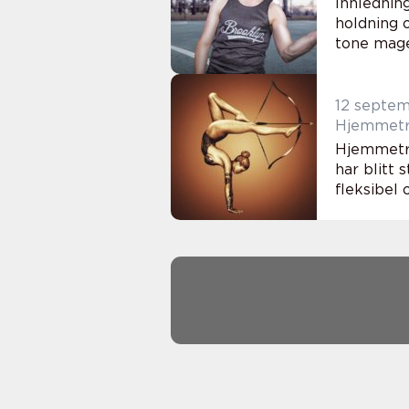
Innledning
holdning 
tone mage
12 septe
Hjemmetre
Hjemmetre
har blitt
fleksibel 