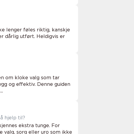
e lenger føles riktig, kanskje
r dårlig utført. Heldigvis er
men om kloke valg som tar
rygg og effektiv. Denne guiden
..
 få hjelp til?
kjennes ekstra tunge. For
 valg, sorg eller uro som ikke