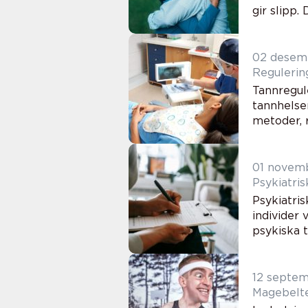
gir slipp.
02 desem
Regulerin
Tannregul
tannhelse
metoder, r
01 novem
Psykiatris
Psykiatri
individer 
psykiska ti
12 septe
Magebelte