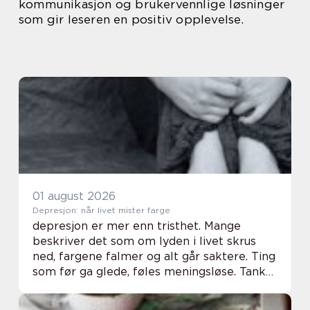
kommunikasjon og brukervennlige løsninger
som gir leseren en positiv opplevelse.
01 august 2026
Depresjon: når livet mister farge
depresjon er mer enn tristhet. Mange
beskriver det som om lyden i livet skrus
ned, fargene falmer og alt går saktere. Ting
som før ga glede, føles meningsløse. Tanker
som før var klare, blir tunge og uklare. For
noen kommer dette snikende over tid. F...