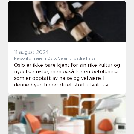
gjennom ungdomstiden helt uten eller
med...
11 august 2024
Personlig Trener i Oslo: Veien til bedre helse
Oslo er ikke bare kjent for sin rike kultur og
nydelige natur, men også for en befolkning
som er opptatt av helse og velvære. I
denne byen finner du et stort utvalg av
treningsmuligheter, og for mange er den
beste måten å oppnå sine treningsmål på å
...