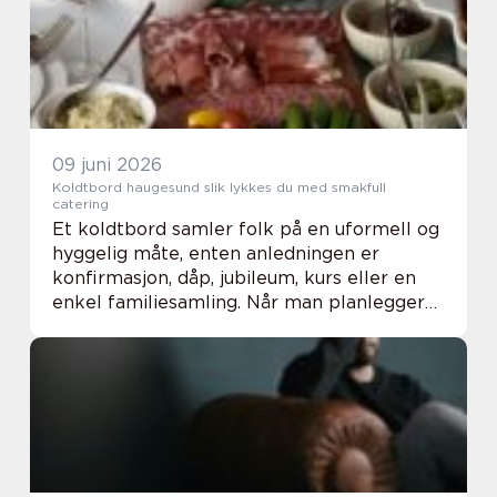
09 juni 2026
Koldtbord haugesund slik lykkes du med smakfull
catering
Et koldtbord samler folk på en uformell og
hyggelig måte, enten anledningen er
konfirmasjon, dåp, jubileum, kurs eller en
enkel familiesamling. Når man planlegger
koldtbord haugesund, handler det om mer
enn å sette frem noen fat med mat. God
planlegg...