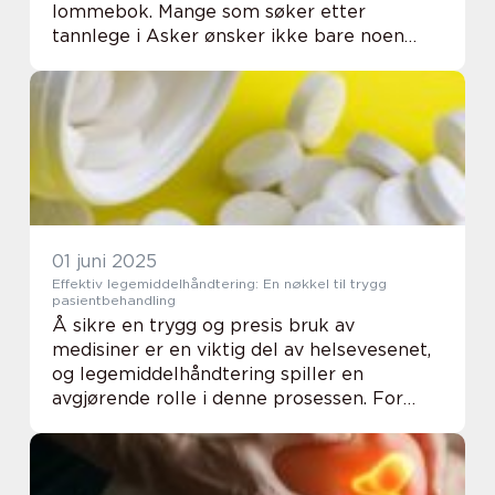
lommebok. Mange som søker etter
tannlege i Asker ønsker ikke bare noen
som kan bore og fylle hull, men et sted der
de blir tatt på alvo...
01 juni 2025
Effektiv legemiddelhåndtering: En nøkkel til trygg
pasientbehandling
Å sikre en trygg og presis bruk av
medisiner er en viktig del av helsevesenet,
og legemiddelhåndtering spiller en
avgjørende rolle i denne prosessen. For
både helsepersonell og pasienter er det
avgjørende å forst...