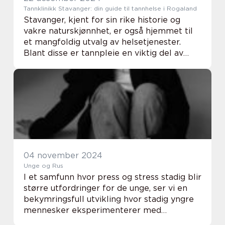
Tannklinikk Stavanger: din guide til tannhelse i Rogaland
Stavanger, kjent for sin rike historie og
vakre naturskjønnhet, er også hjemmet til
et mangfoldig utvalg av helsetjenester.
Blant disse er tannpleie en viktig del av
byens helsevesen. Entannklinikki Stavanger
tilbyr en rekke tjenester fo...
04 november 2024
Unge og Rus
I et samfunn hvor press og stress stadig blir
større utfordringer for de unge, ser vi en
bekymringsfull utvikling hvor stadig yngre
mennesker eksperimenterer med
rusmidler. De fleste ungdommer går