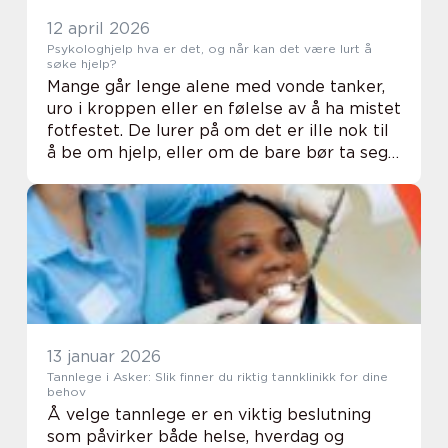
12 april 2026
Psykologhjelp hva er det, og når kan det være lurt å
søke hjelp?
Mange går lenge alene med vonde tanker,
uro i kroppen eller en følelse av å ha mistet
fotfestet. De lurer på om det er ille nok til
å be om hjelp, eller om de bare bør ta seg
sammen. I praksis finnes det ingen fasit.
Når belastningene i livet begynne...
13 januar 2026
Tannlege i Asker: Slik finner du riktig tannklinikk for dine
behov
Å velge tannlege er en viktig beslutning
som påvirker både helse, hverdag og