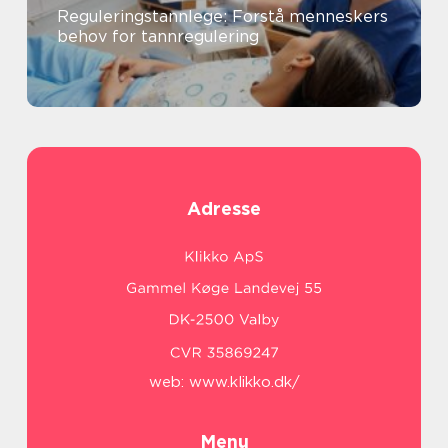
Reguleringstannlege: Forstå menneskers
behov for tannregulering
Adresse
web:
www.klikko.dk/
Menu