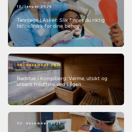
13. januar 2026
Tannlege i Asker: Slik finner du riktig
tannklinikk for dine behov
06. desember 2025
Badstue i Kongsberg: Varme, utsikt og
urbant friluftsliv ved Lågen
02. desember 2025