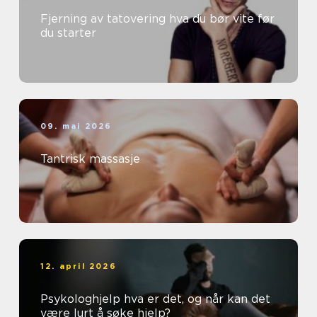
Fjerning av tatovering hva du bør vite før
du starter
09. mai 2026
Tantrisk massasje
12. april 2026
Psykologhjelp hva er det, og når kan det
være lurt å søke hjelp?