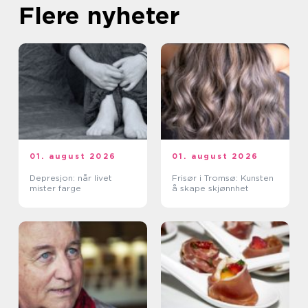
Flere nyheter
01. august 2026
01. august 2026
Depresjon: når livet
Frisør i Tromsø: Kunsten
mister farge
å skape skjønnhet