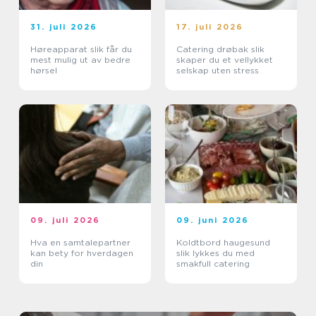
31. juli 2026
17. juli 2026
Høreapparat slik får du
Catering drøbak slik
mest mulig ut av bedre
skaper du et vellykket
hørsel
selskap uten stress
09. juli 2026
09. juni 2026
Hva en samtalepartner
Koldtbord haugesund
kan bety for hverdagen
slik lykkes du med
din
smakfull catering