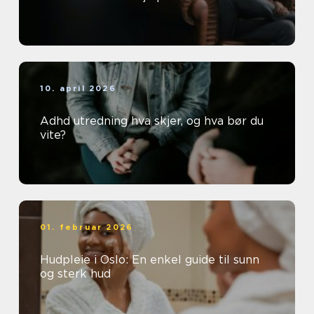
10. april 2026
Adhd utredning hva skjer, og hva bør du
vite?
01. februar 2026
Hudpleie i Oslo: En enkel guide til sunn
og sterk hud