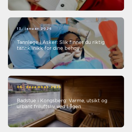
13. januar 2026
Tannlege i Asker: Slik finner du riktig
tannklinikk for dine behov
06. desember 2025
Badstue i Kongsberg: Varme, utsikt og
urbant friluftsliv ved Lågen