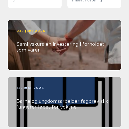
din
smakfull catering
03. juni 2026
Samlivskurs en investering i forholdet
som varer
15. mai 2026
Barne og ungdomsarbeider fagbrev slik
fungerer løpet for voksne