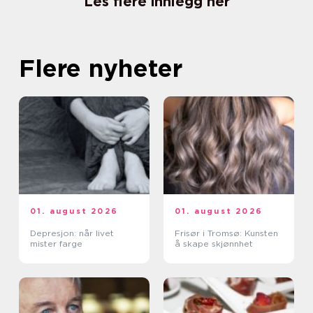
Les flere innlegg her
Flere nyheter
01. august 2026
01. august 2026
Depresjon: når livet
Frisør i Tromsø: Kunsten
mister farge
å skape skjønnhet