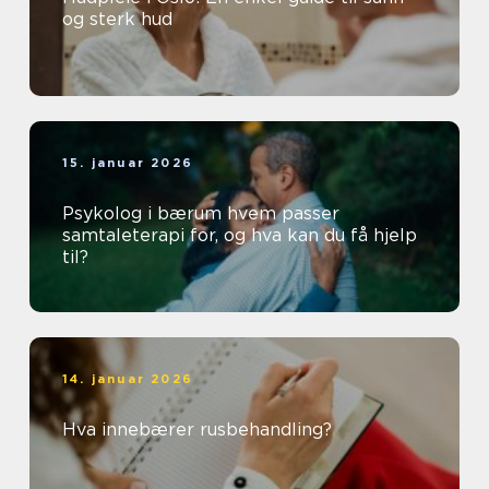
og sterk hud
15. januar 2026
Psykolog i bærum hvem passer
samtaleterapi for, og hva kan du få hjelp
til?
14. januar 2026
Hva innebærer rusbehandling?