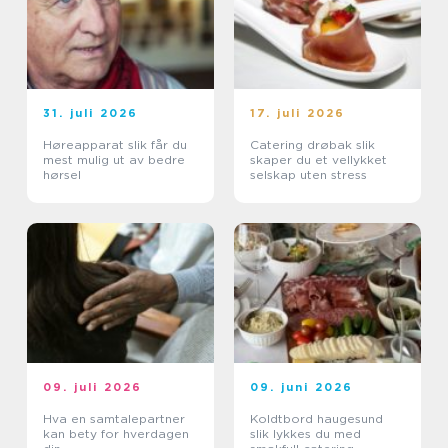
31. juli 2026
17. juli 2026
Høreapparat slik får du
Catering drøbak slik
mest mulig ut av bedre
skaper du et vellykket
hørsel
selskap uten stress
09. juli 2026
09. juni 2026
Hva en samtalepartner
Koldtbord haugesund
kan bety for hverdagen
slik lykkes du med