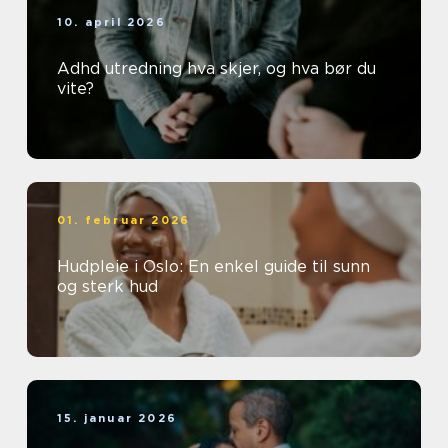
10. april 2026
Adhd utredning hva skjer, og hva bør du
vite?
01. februar 2026
Hudpleie i Oslo: En enkel guide til sunn
og sterk hud
15. januar 2026