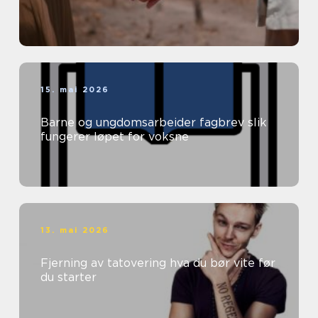
15. mai 2026
Barne og ungdomsarbeider fagbrev slik
fungerer løpet for voksne
13. mai 2026
Fjerning av tatovering hva du bør vite før
du starter