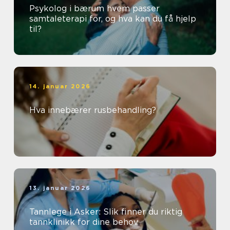
Psykolog i bærum hvem passer
samtaleterapi for, og hva kan du få hjelp
til?
14. januar 2026
Hva innebærer rusbehandling?
13. januar 2026
Tannlege i Asker: Slik finner du riktig
tannklinikk for dine behov