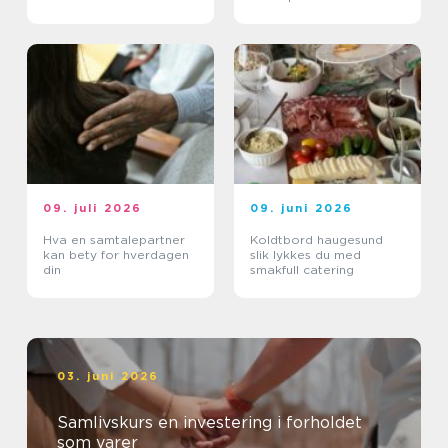
09. juli 2026
09. juni 2026
Hva en samtalepartner
Koldtbord haugesund
kan bety for hverdagen
slik lykkes du med
din
smakfull catering
03. juni 2026
Samlivskurs en investering i forholdet
som varer