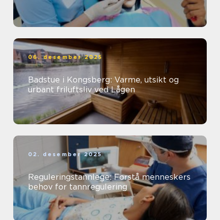
06. desember 2025
Badstue i Kongsberg: Varme, utsikt og
urbant friluftsliv ved Lågen
02. desember 2025
Reguleringstannlege: Forstå menneskers
behov for tannregulering