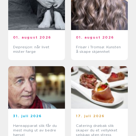
01. august 2026
01. august 2026
Depresjon: når livet
Frisør i Tromsø: Kunsten
mister farge
å skape skjønnhet
31. juli 2026
17. juli 2026
Høreapparat slik får du
Catering drøbak slik
mest mulig ut av bedre
skaper du et vellykket
hørsel
selskap uten stress