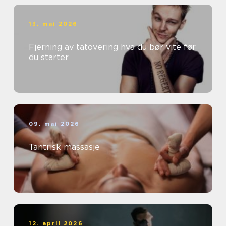
13. mai 2026
Fjerning av tatovering hva du bør vite før
du starter
09. mai 2026
Tantrisk massasje
12. april 2026