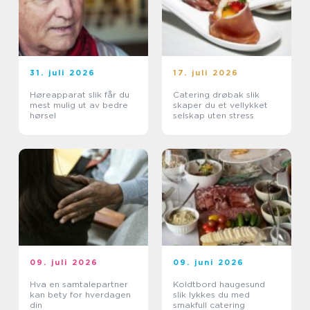
31. juli 2026
17. juli 2026
Høreapparat slik får du
Catering drøbak slik
mest mulig ut av bedre
skaper du et vellykket
hørsel
selskap uten stress
09. juli 2026
09. juni 2026
Hva en samtalepartner
Koldtbord haugesund
kan bety for hverdagen
slik lykkes du med
din
smakfull catering