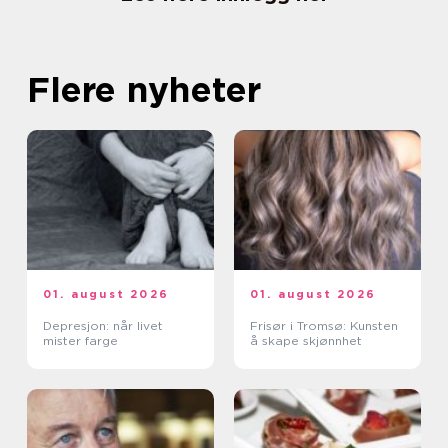
Flere nyheter
01. august 2026
01. august 2026
Depresjon: når livet
Frisør i Tromsø: Kunsten
mister farge
å skape skjønnhet