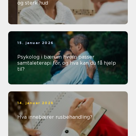
og sterk hud
15. januar 2026
Psykolog i bærum hvem passer
samtaleterapi for, og hva kan du få hjelp
til?
14. januar 2026
Hva innebærer rusbehandling?