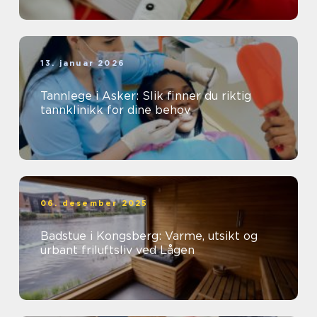
13. januar 2026
Tannlege i Asker: Slik finner du riktig
tannklinikk for dine behov
06. desember 2025
Badstue i Kongsberg: Varme, utsikt og
urbant friluftsliv ved Lågen