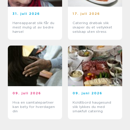
31. juli 2026
17. juli 2026
Høreapparat slik får du
Catering drøbak slik
mest mulig ut av bedre
skaper du et vellykket
hørsel
selskap uten stress
09. juli 2026
09. juni 2026
Hva en samtalepartner
Koldtbord haugesund
kan bety for hverdagen
slik lykkes du med
din
smakfull catering