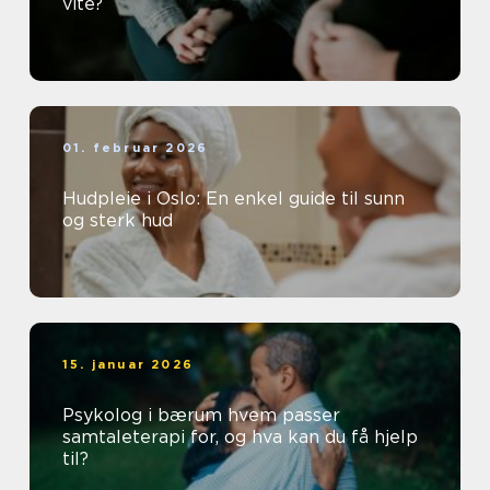
vite?
01. februar 2026
Hudpleie i Oslo: En enkel guide til sunn
og sterk hud
15. januar 2026
Psykolog i bærum hvem passer
samtaleterapi for, og hva kan du få hjelp
til?