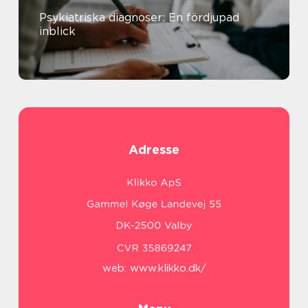
Psykiatriska diagnoser: En fördjupad
inblick
Adresse
web:
www.klikko.dk/