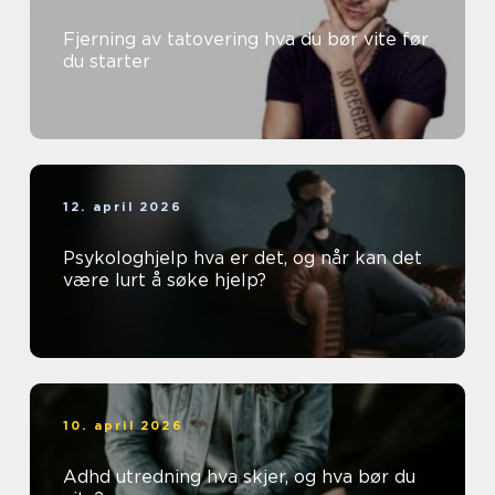
Fjerning av tatovering hva du bør vite før
du starter
12. april 2026
Psykologhjelp hva er det, og når kan det
være lurt å søke hjelp?
10. april 2026
Adhd utredning hva skjer, og hva bør du