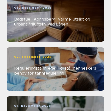
06. desember 2025
Badstue i Kongsberg: Varme, utsikt og
urbant friluftsliv ved Lågen
02. desember 2025
Reguleringstannlege: Forstå menneskers
behov for tannregulering
01. november 2025