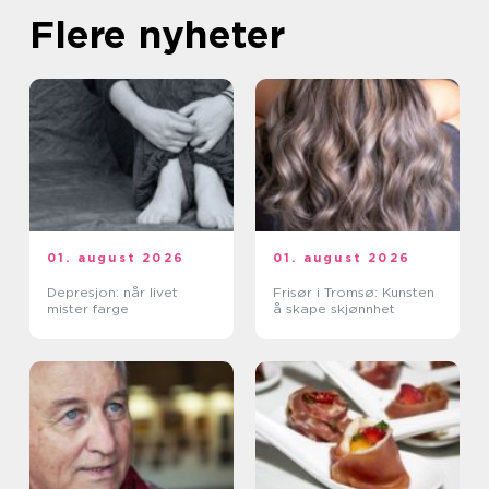
Flere nyheter
01. august 2026
01. august 2026
Depresjon: når livet
Frisør i Tromsø: Kunsten
mister farge
å skape skjønnhet