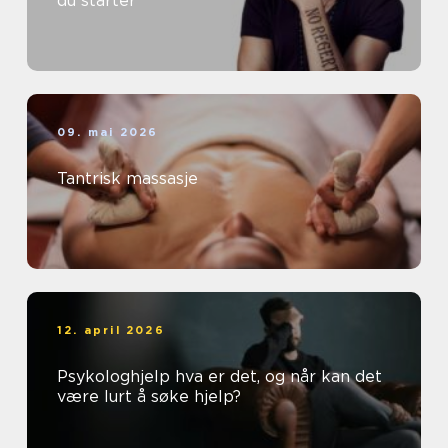
du starter
09. mai 2026
Tantrisk massasje
12. april 2026
Psykologhjelp hva er det, og når kan det
være lurt å søke hjelp?