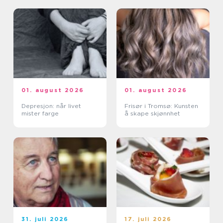
01. august 2026
01. august 2026
Depresjon: når livet
Frisør i Tromsø: Kunsten
mister farge
å skape skjønnhet
31. juli 2026
17. juli 2026