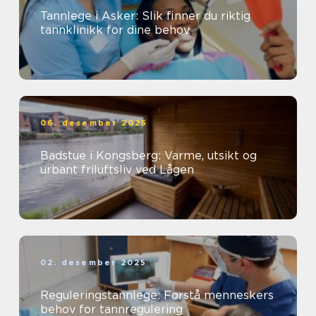
Tannlege i Asker: Slik finner du riktig
tannklinikk for dine behov
06. desember 2025
Badstue i Kongsberg: Varme, utsikt og
urbant friluftsliv ved Lågen
02. desember 2025
Reguleringstannlege: Forstå menneskers
behov for tannregulering