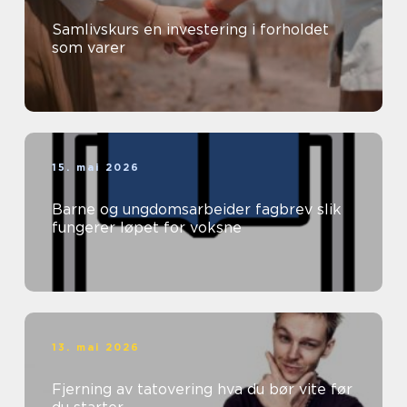
Samlivskurs en investering i forholdet
som varer
15. mai 2026
Barne og ungdomsarbeider fagbrev slik
fungerer løpet for voksne
13. mai 2026
Fjerning av tatovering hva du bør vite før