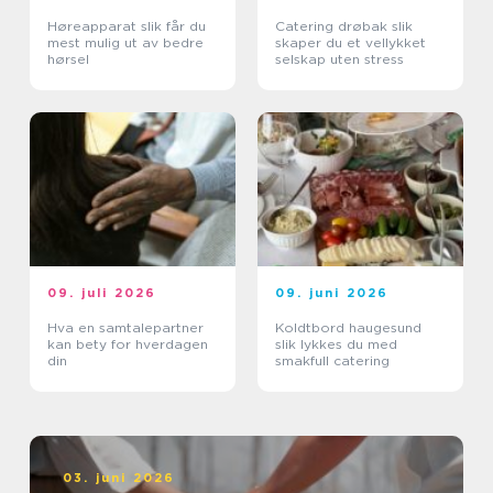
Høreapparat slik får du
Catering drøbak slik
mest mulig ut av bedre
skaper du et vellykket
hørsel
selskap uten stress
09. juli 2026
09. juni 2026
Hva en samtalepartner
Koldtbord haugesund
kan bety for hverdagen
slik lykkes du med
din
smakfull catering
03. juni 2026