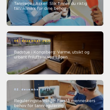
Tannlege i Asker: Slik finner du riktig
tannklinikk for dine behov
06. desember 2025
Badstue i Kongsberg: Varme, utsikt og
urbant friluftsliv ved Lågen
02. desember 2025
Reguleringstannlege: Forstå menneskers
behov for tannregulering