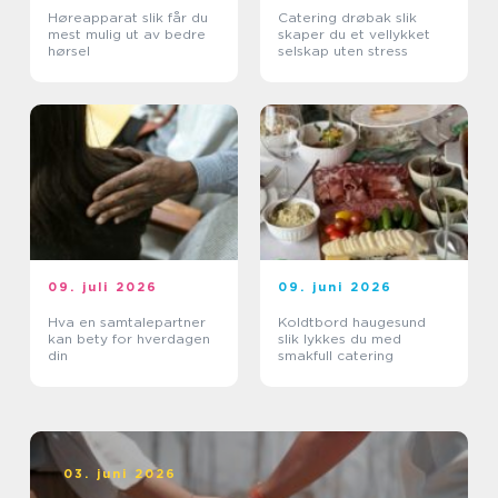
Høreapparat slik får du
Catering drøbak slik
mest mulig ut av bedre
skaper du et vellykket
hørsel
selskap uten stress
09. juli 2026
09. juni 2026
Hva en samtalepartner
Koldtbord haugesund
kan bety for hverdagen
slik lykkes du med
din
smakfull catering
03. juni 2026