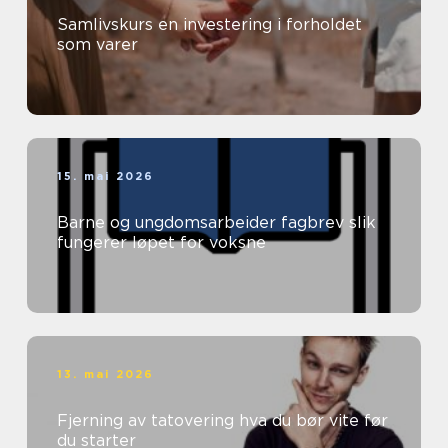
Samlivskurs en investering i forholdet
som varer
15. mai 2026
Barne og ungdomsarbeider fagbrev slik
fungerer løpet for voksne
13. mai 2026
Fjerning av tatovering hva du bør vite før
du starter