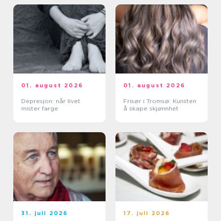
01. august 2026
01. august 2026
Depresjon: når livet
Frisør i Tromsø: Kunsten
mister farge
å skape skjønnhet
31. juli 2026
17. juli 2026