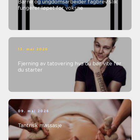
Barne og ungdomsarbeider fagbrev slik
fungerer løpet for voksne
13. mai 2026
Fjerning av tatovering hva du bør vite før
du starter
09. mai 2026
Tantrisk massasje