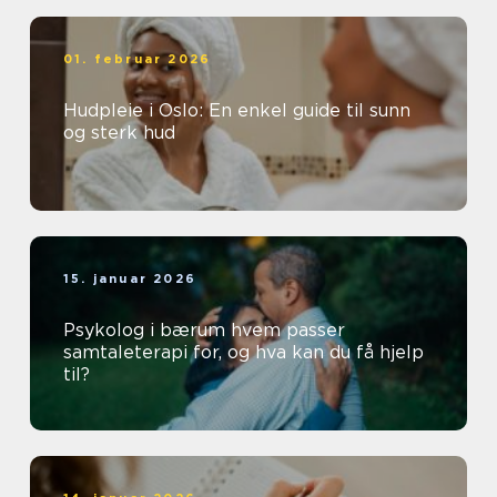
01. februar 2026
Hudpleie i Oslo: En enkel guide til sunn
og sterk hud
15. januar 2026
Psykolog i bærum hvem passer
samtaleterapi for, og hva kan du få hjelp
til?