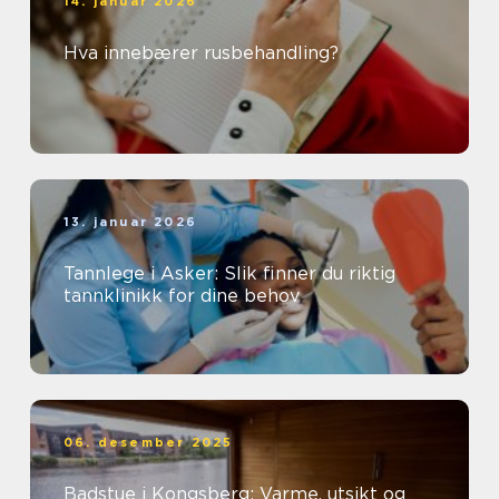
14. januar 2026
Hva innebærer rusbehandling?
13. januar 2026
Tannlege i Asker: Slik finner du riktig
tannklinikk for dine behov
06. desember 2025
Badstue i Kongsberg: Varme, utsikt og