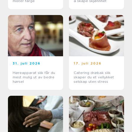
mister farge
å skape skjønnhet
31. juli 2026
17. juli 2026
Høreapparat slik får du
Catering drøbak slik
mest mulig ut av bedre
skaper du et vellykket
hørsel
selskap uten stress