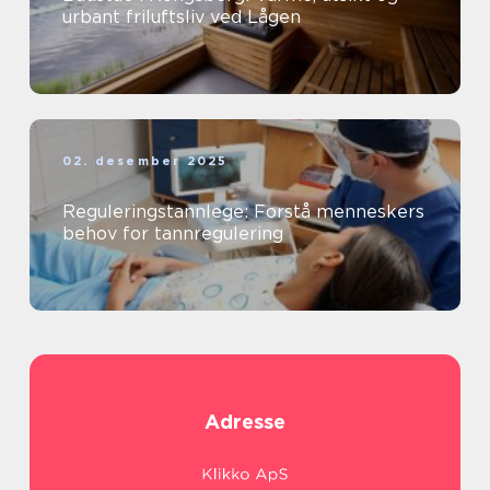
urbant friluftsliv ved Lågen
02. desember 2025
Reguleringstannlege: Forstå menneskers
behov for tannregulering
Adresse