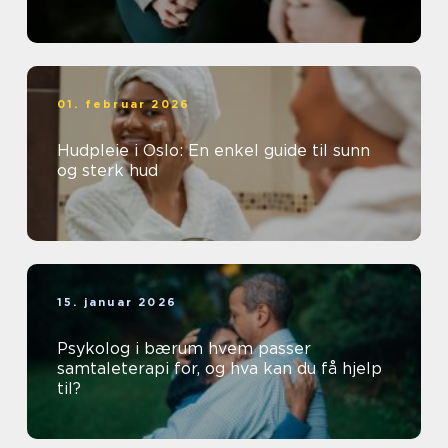
01. februar 2026
Hudpleie i Oslo: En enkel guide til sunn
og sterk hud
15. januar 2026
Psykolog i bærum hvem passer
samtaleterapi for, og hva kan du få hjelp
til?