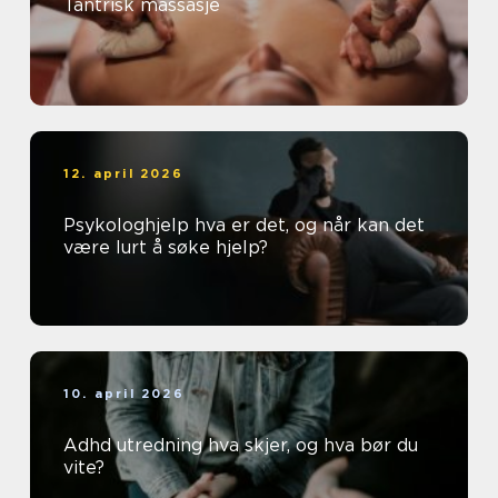
Tantrisk massasje
12. april 2026
Psykologhjelp hva er det, og når kan det
være lurt å søke hjelp?
10. april 2026
Adhd utredning hva skjer, og hva bør du
vite?