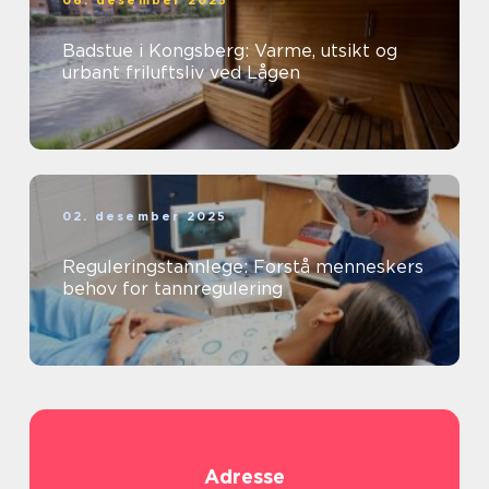
06. desember 2025
Badstue i Kongsberg: Varme, utsikt og
urbant friluftsliv ved Lågen
02. desember 2025
Reguleringstannlege: Forstå menneskers
behov for tannregulering
Adresse