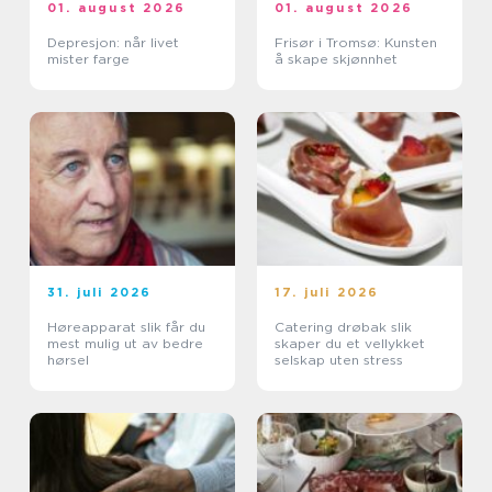
01. august 2026
01. august 2026
Depresjon: når livet
Frisør i Tromsø: Kunsten
mister farge
å skape skjønnhet
31. juli 2026
17. juli 2026
Høreapparat slik får du
Catering drøbak slik
mest mulig ut av bedre
skaper du et vellykket
hørsel
selskap uten stress