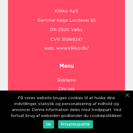
web:
www.klikko.dk/
Menu
Reklame
Om oss
Cookies
På vores website bruges cookies til at huske dine
indstillinger, statistik og personalisering af indhold og
Kontakt Oss
annoncer. Denne information deles med tredjepart. Ved
Sitemap
fortsat brug af websiden godkender du cookiepolitikken.
Ok
Privatlivspolitik