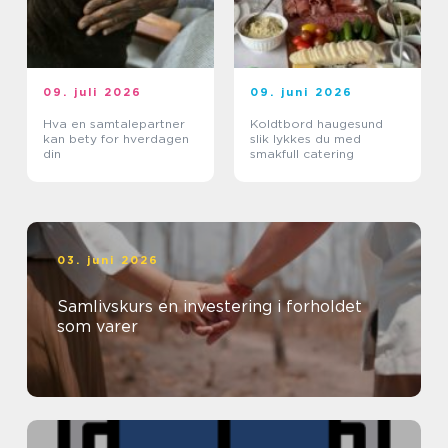
09. juli 2026
09. juni 2026
Hva en samtalepartner
Koldtbord haugesund
kan bety for hverdagen
slik lykkes du med
din
smakfull catering
03. juni 2026
Samlivskurs en investering i forholdet
som varer