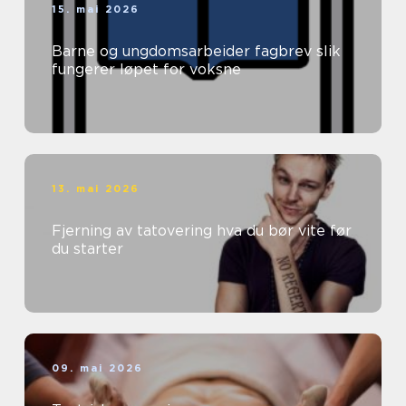
15. mai 2026
Barne og ungdomsarbeider fagbrev slik
fungerer løpet for voksne
13. mai 2026
Fjerning av tatovering hva du bør vite før
du starter
09. mai 2026