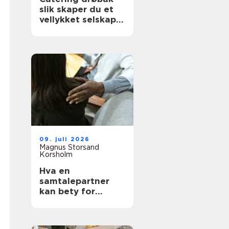
slik skaper du et
vellykket selskap
uten stress
09. juli 2026
Magnus Storsand
Korsholm
Hva en
samtalepartner
kan bety for
hverdagen din