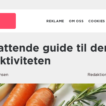
o
REKLAME
OM OSS
COOKIES
ktiviteten
nsen
Redaktio