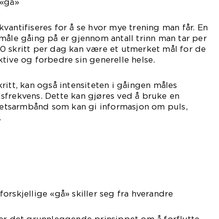
 «gå»
vantifiseres for å se hvor mye trening man får. En
måle gåing på er gjennom antall trinn man tar per
0 skritt per dag kan være et utmerket mål for de
tive og forbedre sin generelle helse.
 skritt, kan også intensiteten i gåingen måles
sfrekvens. Dette kan gjøres ved å bruke en
itetsarmbånd som kan gi informasjon om puls,
.
orskjellige «gå» skiller seg fra hverandre