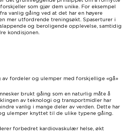
ler det grunnleggende prinsippet om å forflytte
e forskjeller som gjør dem unike. For eksempel
fra vanlig gåing ved at det har en høyere
en mer utfordrende treningsøkt. Spaserturer i
vslappende og beroligende opplevelse, samtidig
dre kondisjonen.
 av fordeler og ulemper med forskjellige «gå»
nnesker brukt gåing som en naturlig måte å
iklingen av teknologi og transportmidler har
mindre vanlig i mange deler av verden. Dette har
 og ulemper knyttet til de ulike typene gåing.
erer forbedret kardiovaskulær helse, økt