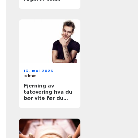
fungerer løpet for
voksne
13. mai 2026
admin
Fjerning av
tatovering hva du
bør vite før du
starter