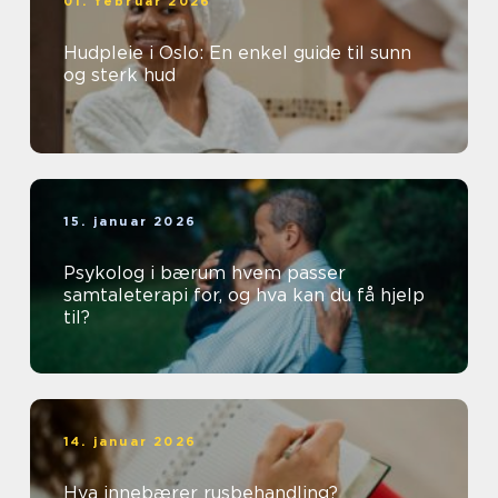
01. februar 2026
Hudpleie i Oslo: En enkel guide til sunn
og sterk hud
15. januar 2026
Psykolog i bærum hvem passer
samtaleterapi for, og hva kan du få hjelp
til?
14. januar 2026
Hva innebærer rusbehandling?