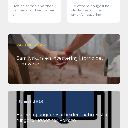
Hva en samtalepartner
Koldtbord haugesund
kan bety for hverdagen
slik lykkes du med
din
smakfull catering
03. juni 2026
Samlivskurs en investering i forholdet
som varer
15. mai 2026
Barne og ungdomsarbeider fagbrev slik
fungerer løpet for voksne