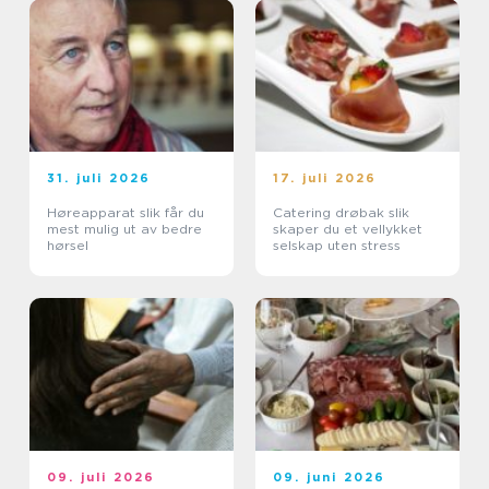
31. juli 2026
17. juli 2026
Høreapparat slik får du
Catering drøbak slik
mest mulig ut av bedre
skaper du et vellykket
hørsel
selskap uten stress
09. juli 2026
09. juni 2026