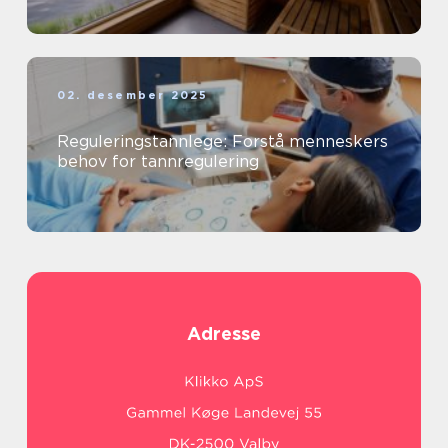
02. desember 2025
Reguleringstannlege: Forstå menneskers
behov for tannregulering
Adresse