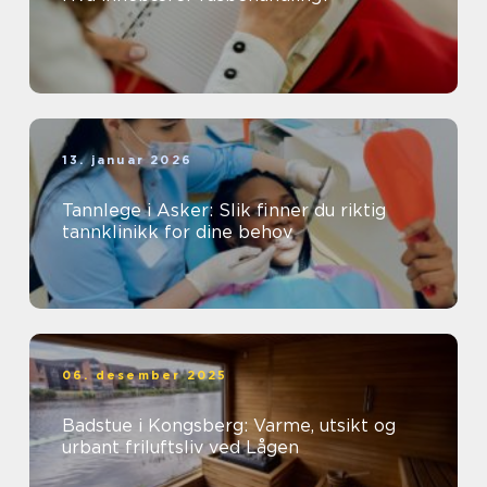
13. januar 2026
Tannlege i Asker: Slik finner du riktig
tannklinikk for dine behov
06. desember 2025
Badstue i Kongsberg: Varme, utsikt og
urbant friluftsliv ved Lågen