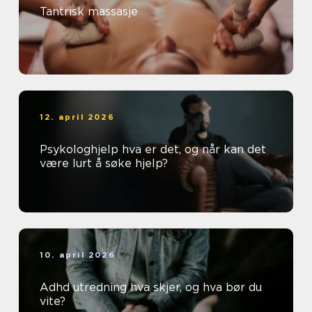
Tantrisk massasje
12. april 2026
Psykologhjelp hva er det, og når kan det
være lurt å søke hjelp?
10. april 2026
Adhd utredning hva skjer, og hva bør du
vite?