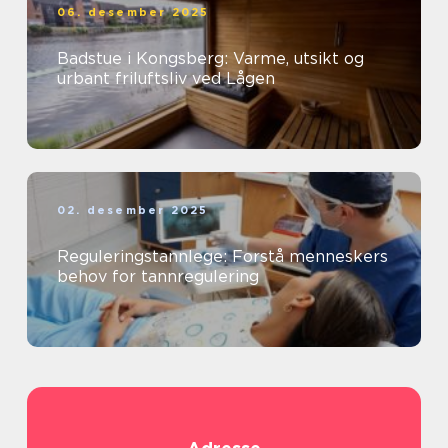
06. desember 2025
Badstue i Kongsberg: Varme, utsikt og
urbant friluftsliv ved Lågen
02. desember 2025
Reguleringstannlege: Forstå menneskers
behov for tannregulering