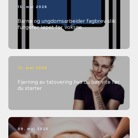
15. mai 2026
Barne og ungdomsarbeider fagbrev slik
fungerer løpet for voksne
13. mai 2026
Fjerning av tatovering hva du bør vite før
du starter
09. mai 2026