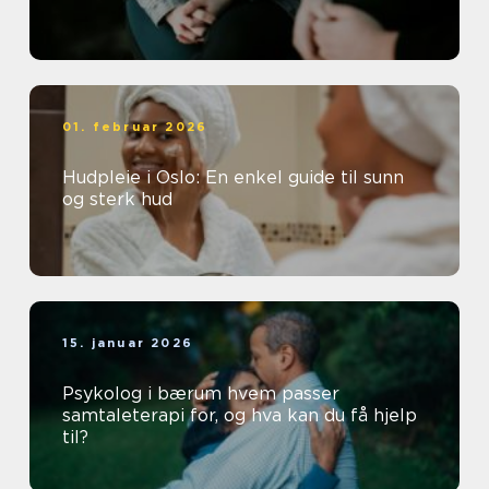
01. februar 2026
Hudpleie i Oslo: En enkel guide til sunn
og sterk hud
15. januar 2026
Psykolog i bærum hvem passer
samtaleterapi for, og hva kan du få hjelp
til?