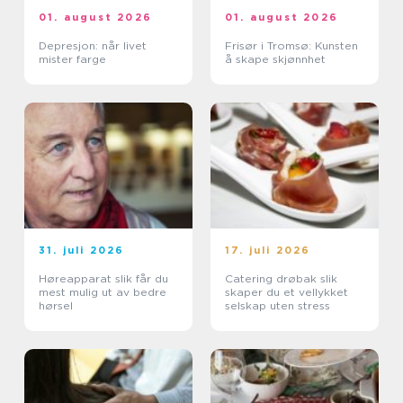
01. august 2026
01. august 2026
Depresjon: når livet
Frisør i Tromsø: Kunsten
mister farge
å skape skjønnhet
31. juli 2026
17. juli 2026
Høreapparat slik får du
Catering drøbak slik
mest mulig ut av bedre
skaper du et vellykket
hørsel
selskap uten stress