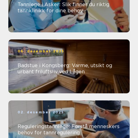
Tannlege i Asker: Slik finner du riktig
tannklinikk for dine behov
06. desember 2025
Badstue i Kongsberg: Varme, utsikt og
urbant friluftsliv ved Lågen
02. desember 2025
Reguleringstannlege: Forstå menneskers
behov for tannregulering