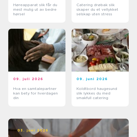
Høreapparat slik får du
Catering drøbak slik
mest mulig ut av bedre
skaper du et vellykket
hørsel
selskap uten stress
09. juli 2026
09. juni 2026
Hva en samtalepartner
Koldtbord haugesund
kan bety for hverdagen
slik lykkes du med
din
smakfull catering
03. juni 2026