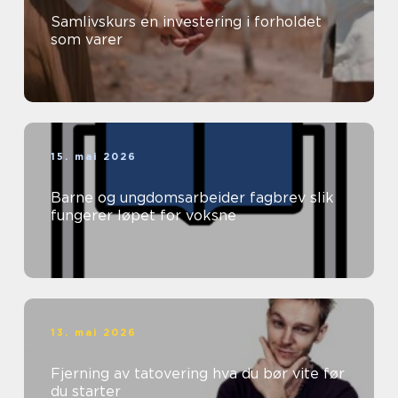
Samlivskurs en investering i forholdet
som varer
15. mai 2026
Barne og ungdomsarbeider fagbrev slik
fungerer løpet for voksne
13. mai 2026
Fjerning av tatovering hva du bør vite før
du starter