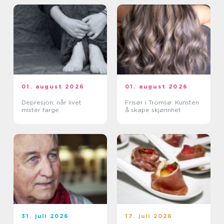
01. august 2026
01. august 2026
Depresjon: når livet
Frisør i Tromsø: Kunsten
mister farge
å skape skjønnhet
31. juli 2026
17. juli 2026