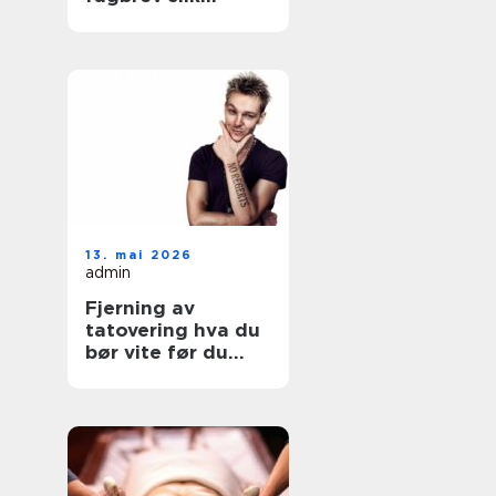
fungerer løpet for
voksne
13. mai 2026
admin
Fjerning av
tatovering hva du
bør vite før du
starter