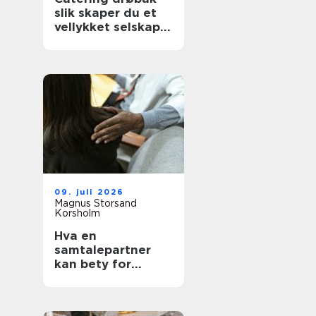
slik skaper du et
vellykket selskap
uten stress
09. juli 2026
Magnus Storsand
Korsholm
Hva en
samtalepartner
kan bety for
hverdagen din