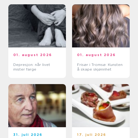
01. august 2026
01. august 2026
Depresjon: når livet
Frisør i Tromsø: Kunsten
mister farge
å skape skjønnhet
31. juli 2026
17. juli 2026