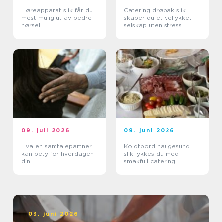
Høreapparat slik får du
Catering drøbak slik
mest mulig ut av bedre
skaper du et vellykket
hørsel
selskap uten stress
09. juli 2026
09. juni 2026
Hva en samtalepartner
Koldtbord haugesund
kan bety for hverdagen
slik lykkes du med
din
smakfull catering
03. juni 2026