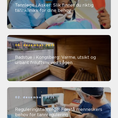
Tannlege i Asker: Slik finner du riktig
tannklinikk for dine behov
06. desember 2025
Badstue i Kongsberg: Varme, utsikt og
urbant friluftsliv ved Lågen
02. desember 2025
Reguleringstannlege: Forstå menneskers
behov for tannregulering