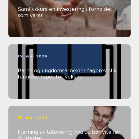
Samlivskurs en investering i forholdet
som varer
15. mai 2026
Barne og ungdomsarbeider fagbrev slik
fungerer løpet for voksne
13. mai 2026
Fjerning av tatovering hva du bør vite før
du starter