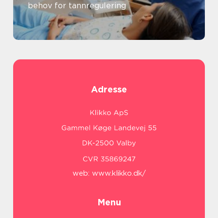
behov for tannregulering
Adresse
web:
www.klikko.dk/
Menu