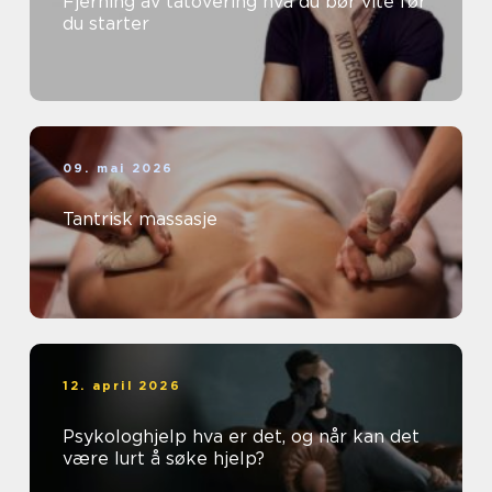
Fjerning av tatovering hva du bør vite før
du starter
09. mai 2026
Tantrisk massasje
12. april 2026
Psykologhjelp hva er det, og når kan det
være lurt å søke hjelp?