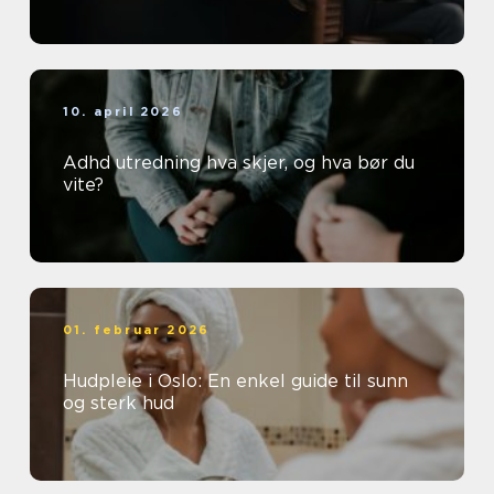
10. april 2026
Adhd utredning hva skjer, og hva bør du
vite?
01. februar 2026
Hudpleie i Oslo: En enkel guide til sunn
og sterk hud