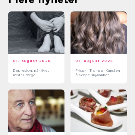
01. august 2026
01. august 2026
Depresjon: når livet
Frisør i Tromsø: Kunsten
mister farge
å skape skjønnhet