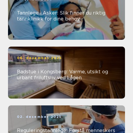
Tannlege i Asker: Slik finner du riktig
tannklinikk for dine behov
06. desember 2025
Badstue i Kongsberg: Varme, utsikt og
urbant friluftsliv ved Lågen
02. desember 2025
Reguleringstannlege: Forstå menneskers