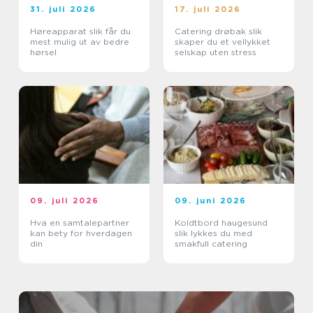
31. juli 2026
17. juli 2026
Høreapparat slik får du
Catering drøbak slik
mest mulig ut av bedre
skaper du et vellykket
hørsel
selskap uten stress
09. juli 2026
09. juni 2026
Hva en samtalepartner
Koldtbord haugesund
kan bety for hverdagen
slik lykkes du med
din
smakfull catering