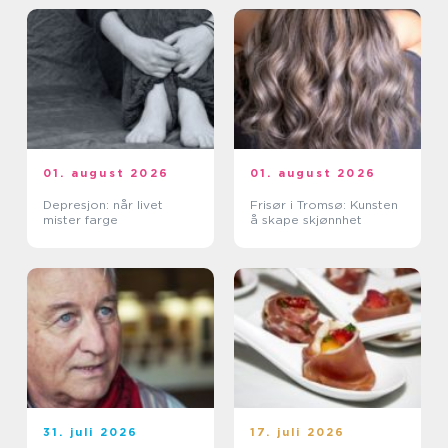
01. august 2026
01. august 2026
Depresjon: når livet
Frisør i Tromsø: Kunsten
mister farge
å skape skjønnhet
31. juli 2026
17. juli 2026