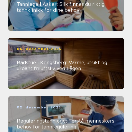
Tannlege i Asker: Slik finner du riktig
tannklinikk for dine behov
06. desember 2025
Badstue i Kongsberg: Varme, utsikt og
urbant friluftsliv ved Lågen
02. desember 2025
Reguleringstannlege: Forstå menneskers
behov for tannregulering