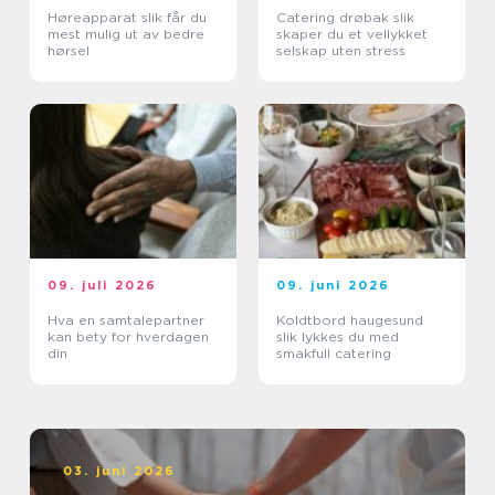
Høreapparat slik får du
Catering drøbak slik
mest mulig ut av bedre
skaper du et vellykket
hørsel
selskap uten stress
09. juli 2026
09. juni 2026
Hva en samtalepartner
Koldtbord haugesund
kan bety for hverdagen
slik lykkes du med
din
smakfull catering
03. juni 2026