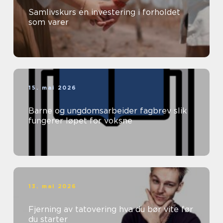
Samlivskurs en investering i forholdet
som varer
15. mai 2026
Barne og ungdomsarbeider fagbrev slik
fungerer løpet for voksne
13. mai 2026
Fjerning av tatovering hva du bør vite før
du starter