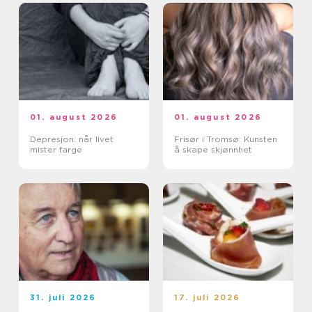
01. august 2026
01. august 2026
Depresjon: når livet
Frisør i Tromsø: Kunsten
mister farge
å skape skjønnhet
31. juli 2026
17. juli 2026