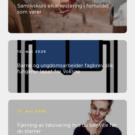
Samlivskurs en investering i forholdet
som varer
15. mai 2026
Barne og ungdomsarbeider fagbrev slik
fungerer løpet for voksne
13. mai 2026
Fjerning av tatovering hva du bør vite før
du starter