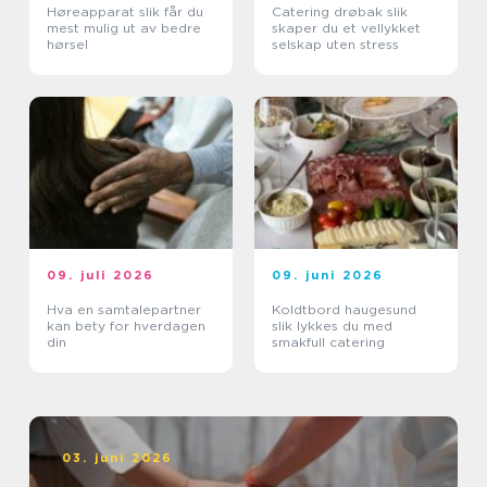
Høreapparat slik får du
Catering drøbak slik
mest mulig ut av bedre
skaper du et vellykket
hørsel
selskap uten stress
09. juli 2026
09. juni 2026
Hva en samtalepartner
Koldtbord haugesund
kan bety for hverdagen
slik lykkes du med
din
smakfull catering
03. juni 2026