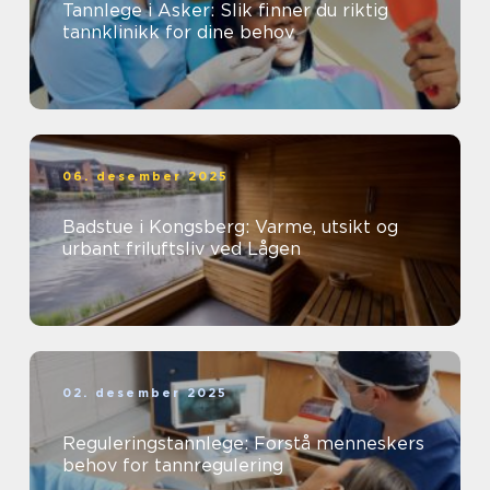
Tannlege i Asker: Slik finner du riktig
tannklinikk for dine behov
06. desember 2025
Badstue i Kongsberg: Varme, utsikt og
urbant friluftsliv ved Lågen
02. desember 2025
Reguleringstannlege: Forstå menneskers
behov for tannregulering