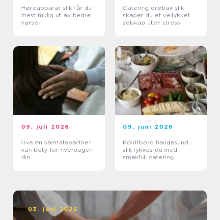
Høreapparat slik får du
Catering drøbak slik
mest mulig ut av bedre
skaper du et vellykket
hørsel
selskap uten stress
09. juli 2026
09. juni 2026
Hva en samtalepartner
Koldtbord haugesund
kan bety for hverdagen
slik lykkes du med
din
smakfull catering
03. juni 2026