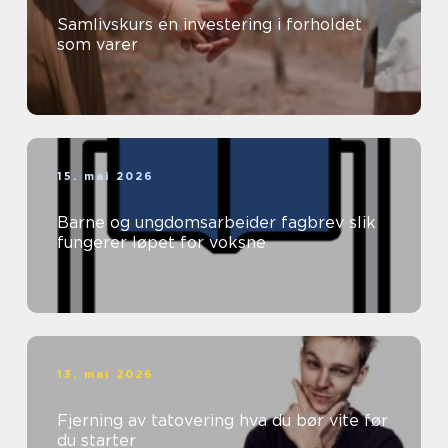
Samlivskurs en investering i forholdet
som varer
15. mai 2026
Barne og ungdomsarbeider fagbrev slik
fungerer løpet for voksne
13. mai 2026
Fjerning av tatovering hva du bør vite før
du starter