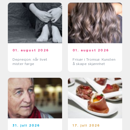
01. august 2026
01. august 2026
Depresjon: når livet
Frisør i Tromsø: Kunsten
mister farge
å skape skjønnhet
31. juli 2026
17. juli 2026