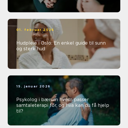
01. februar 2026
Hudpleie i Oslo: En enkel guide til sunn
og sterk hud
15. januar 2026
Psykolog i bærum hvem passer
samtaleterapi for, og hva kan du få hjelp
til?