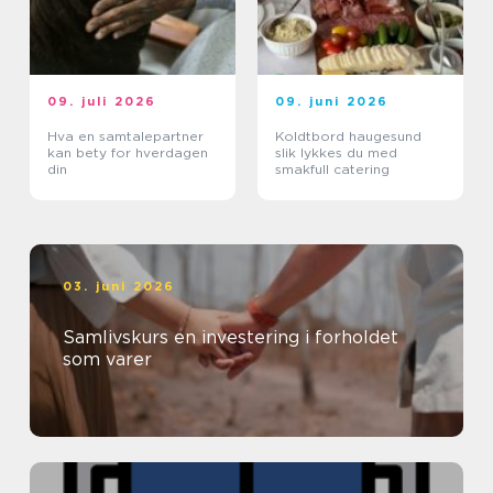
09. juli 2026
09. juni 2026
Hva en samtalepartner
Koldtbord haugesund
kan bety for hverdagen
slik lykkes du med
din
smakfull catering
03. juni 2026
Samlivskurs en investering i forholdet
som varer