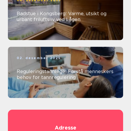
06. desember 2025
Badstue i Kongsberg: Varme, utsikt og
urbant friluftsliv ved Lågen
02. desember 2025
Reguleringstannlege: Forstå menneskers
behov for tannregulering
Adresse