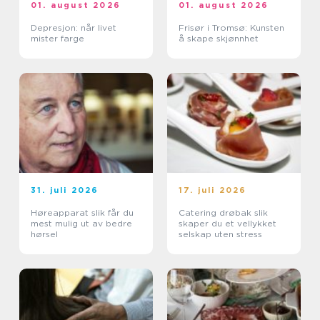
01. august 2026
01. august 2026
Depresjon: når livet
Frisør i Tromsø: Kunsten
mister farge
å skape skjønnhet
31. juli 2026
17. juli 2026
Høreapparat slik får du
Catering drøbak slik
mest mulig ut av bedre
skaper du et vellykket
hørsel
selskap uten stress