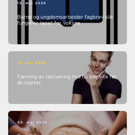
15. mai 2026
Barne og ungdomsarbeider fagbrev slik
fungerer løpet for voksne
13. mai 2026
Fjerning av tatovering hva du bør vite før
du starter
09. mai 2026