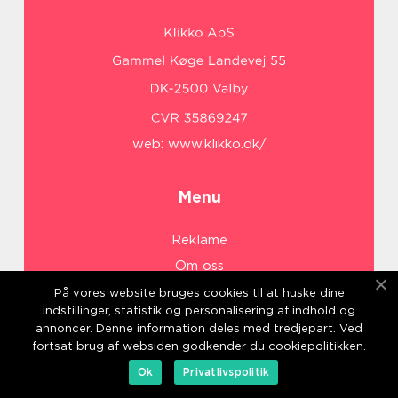
web:
www.klikko.dk/
Menu
Reklame
Om oss
Cookies
På vores website bruges cookies til at huske dine
indstillinger, statistik og personalisering af indhold og
Kontakt Oss
annoncer. Denne information deles med tredjepart. Ved
Sitemap
fortsat brug af websiden godkender du cookiepolitikken.
Ok
Privatlivspolitik