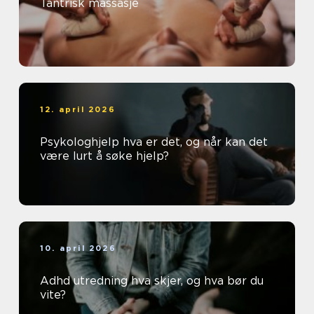
Tantrisk massasje
12. april 2026
Psykologhjelp hva er det, og når kan det
være lurt å søke hjelp?
10. april 2026
Adhd utredning hva skjer, og hva bør du
vite?