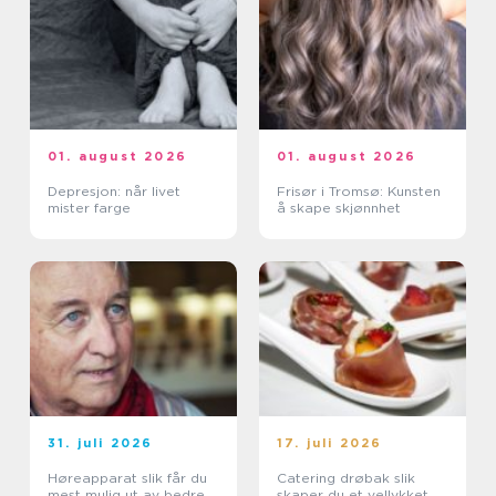
01. august 2026
01. august 2026
Depresjon: når livet
Frisør i Tromsø: Kunsten
mister farge
å skape skjønnhet
31. juli 2026
17. juli 2026
Høreapparat slik får du
Catering drøbak slik
mest mulig ut av bedre
skaper du et vellykket