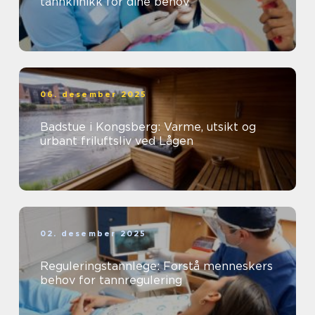
tannklinikk for dine behov
06. desember 2025
Badstue i Kongsberg: Varme, utsikt og
urbant friluftsliv ved Lågen
02. desember 2025
Reguleringstannlege: Forstå menneskers
behov for tannregulering