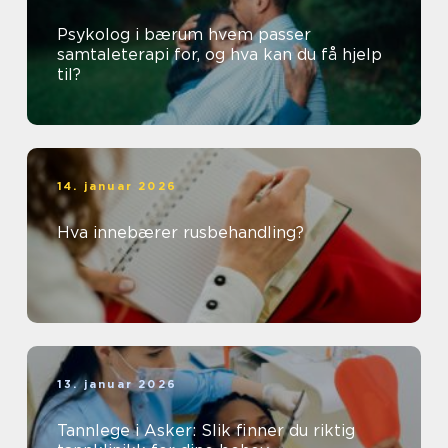
Psykolog i bærum hvem passer
samtaleterapi for, og hva kan du få hjelp
til?
14. januar 2026
Hva innebærer rusbehandling?
13. januar 2026
Tannlege i Asker: Slik finner du riktig