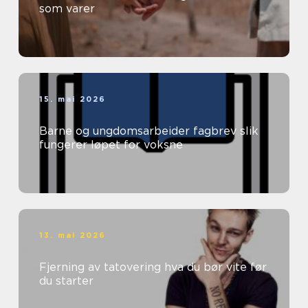
som varer
15. mai 2026
Barne og ungdomsarbeider fagbrev slik
fungerer løpet for voksne
13. mai 2026
Fjerning av tatovering hva du bør vite før
du starter