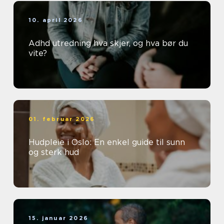
10. april 2026
Adhd utredning hva skjer, og hva bør du
vite?
01. februar 2026
Hudpleie i Oslo: En enkel guide til sunn
og sterk hud
15. januar 2026