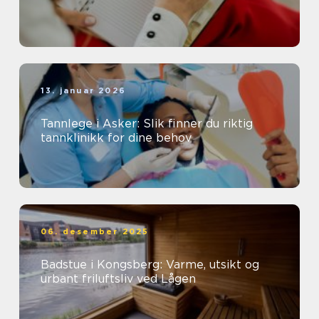
13. januar 2026
Tannlege i Asker: Slik finner du riktig
tannklinikk for dine behov
06. desember 2025
Badstue i Kongsberg: Varme, utsikt og
urbant friluftsliv ved Lågen