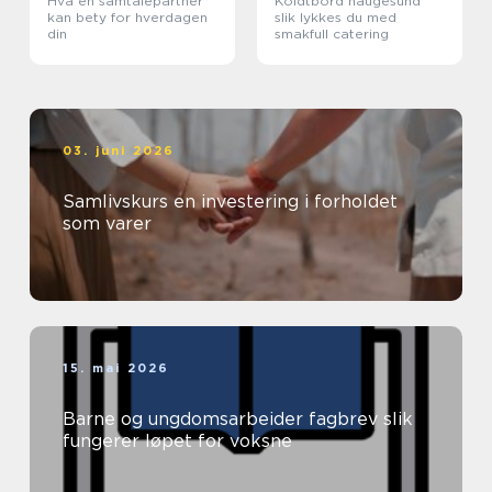
Hva en samtalepartner
Koldtbord haugesund
kan bety for hverdagen
slik lykkes du med
din
smakfull catering
03. juni 2026
Samlivskurs en investering i forholdet
som varer
15. mai 2026
Barne og ungdomsarbeider fagbrev slik
fungerer løpet for voksne