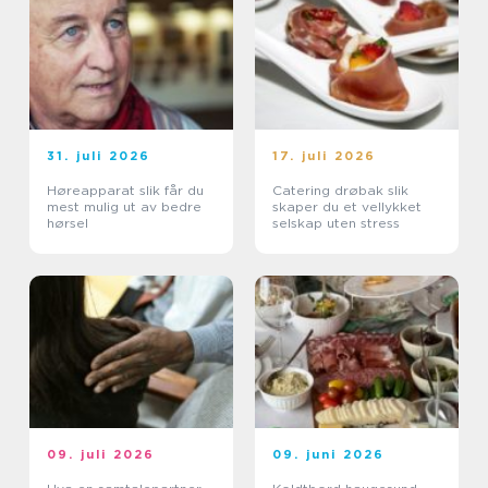
31. juli 2026
17. juli 2026
Høreapparat slik får du
Catering drøbak slik
mest mulig ut av bedre
skaper du et vellykket
hørsel
selskap uten stress
09. juli 2026
09. juni 2026