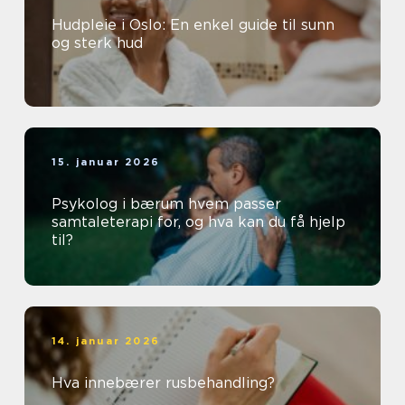
Hudpleie i Oslo: En enkel guide til sunn
og sterk hud
15. januar 2026
Psykolog i bærum hvem passer
samtaleterapi for, og hva kan du få hjelp
til?
14. januar 2026
Hva innebærer rusbehandling?