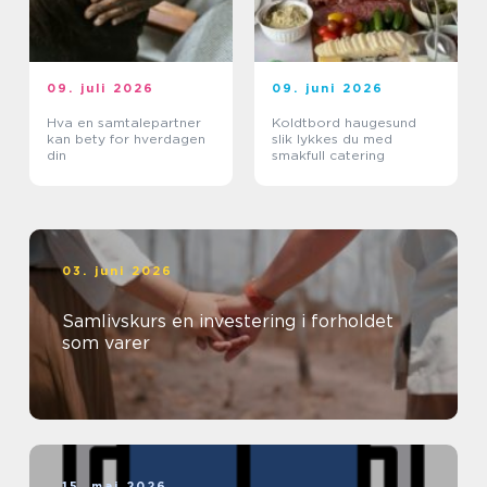
09. juli 2026
09. juni 2026
Hva en samtalepartner
Koldtbord haugesund
kan bety for hverdagen
slik lykkes du med
din
smakfull catering
03. juni 2026
Samlivskurs en investering i forholdet
som varer
15. mai 2026