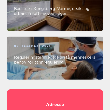
Badstue i Kongsberg: Varme, utsikt og
urbant friluftsliv ved Lågen
02. desember 2025
Reguleringstannlege: Forstå menneskers
behov for tannregulering
Adresse