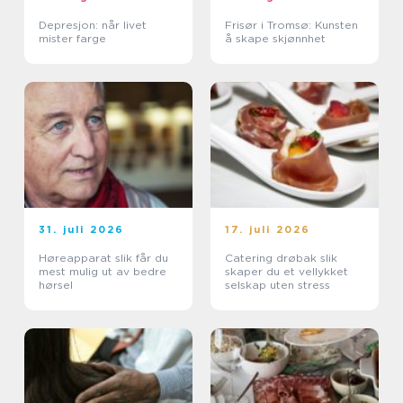
Depresjon: når livet
Frisør i Tromsø: Kunsten
mister farge
å skape skjønnhet
31. juli 2026
17. juli 2026
Høreapparat slik får du
Catering drøbak slik
mest mulig ut av bedre
skaper du et vellykket
hørsel
selskap uten stress