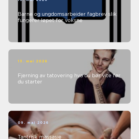
Barne og ungdomsarbeider fagbrev slik
fungerer løpet for voksne
13. mai 2026
Fjerning av tatovering hva du bør vite før
du starter
09. mai 2026
Tantrisk massasje