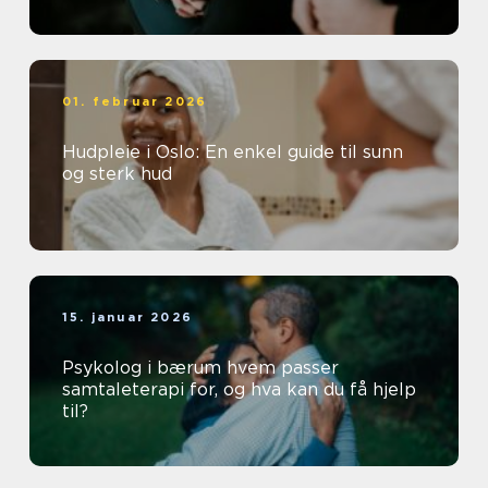
01. februar 2026
Hudpleie i Oslo: En enkel guide til sunn
og sterk hud
15. januar 2026
Psykolog i bærum hvem passer
samtaleterapi for, og hva kan du få hjelp
til?