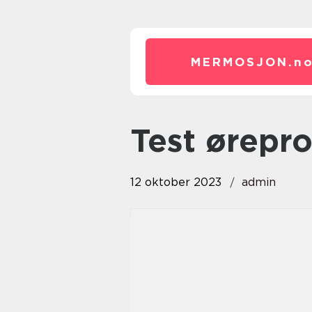
MERMOSJON.
n
test ørepr
12 oktober 2023
admin