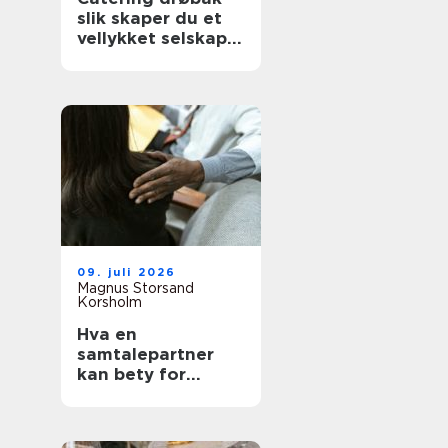
slik skaper du et
vellykket selskap
uten stress
09. juli 2026
Magnus Storsand
Korsholm
Hva en
samtalepartner
kan bety for
hverdagen din