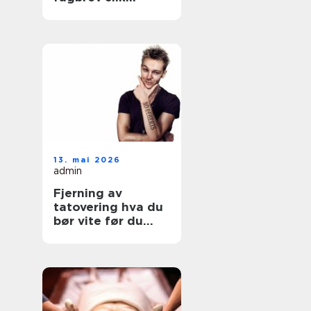
fungerer løpet for
voksne
13. mai 2026
admin
Fjerning av
tatovering hva du
bør vite før du
starter