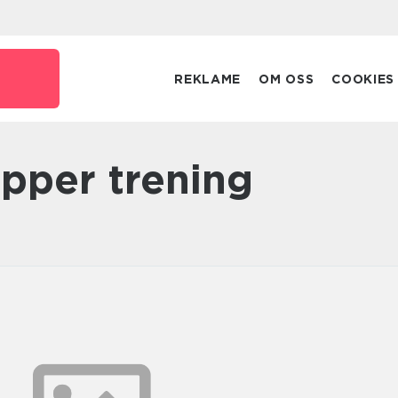
o
REKLAME
OM OSS
COOKIES
opper trening