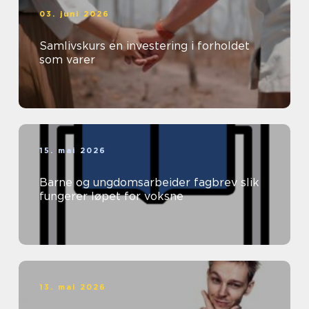
03. juni 2026
Samlivskurs en investering i forholdet
som varer
15. mai 2026
Barne og ungdomsarbeider fagbrev slik
fungerer løpet for voksne
13. mai 2026