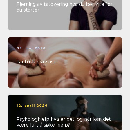
Fjerning av tatovering hva du bør vite før
du starter
09. mai 2026
Tantrisk massasje
12. april 2026
Psykologhjelp hva er det, og når kan det
være lurt å søke hjelp?