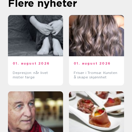
Flere nyheter
01. august 2026
01. august 2026
Depresjon: når livet
Frisør i Tromsø: Kunsten
mister farge
å skape skjønnhet