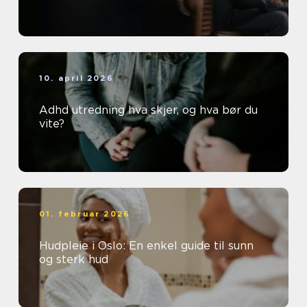
10. april 2026
Adhd utredning hva skjer, og hva bør du
vite?
01. februar 2026
Hudpleie i Oslo: En enkel guide til sunn
og sterk hud