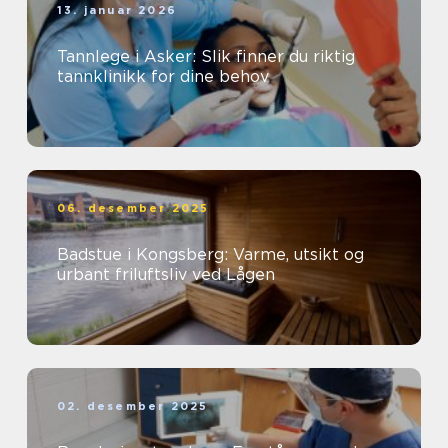
13. januar 2026
Tannlege i Asker: Slik finner du riktig
tannklinikk for dine behov
06. desember 2025
Badstue i Kongsberg: Varme, utsikt og
urbant friluftsliv ved Lågen
02. desember 2025