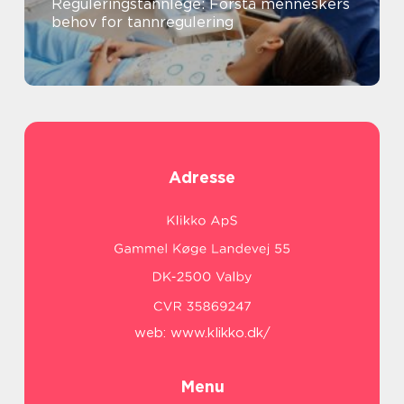
Reguleringstannlege: Forstå menneskers
behov for tannregulering
Adresse
web:
www.klikko.dk/
Menu