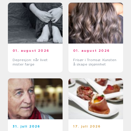
01. august 2026
01. august 2026
Depresjon: når livet
Frisør i Tromsø: Kunsten
mister farge
å skape skjønnhet
31. juli 2026
17. juli 2026