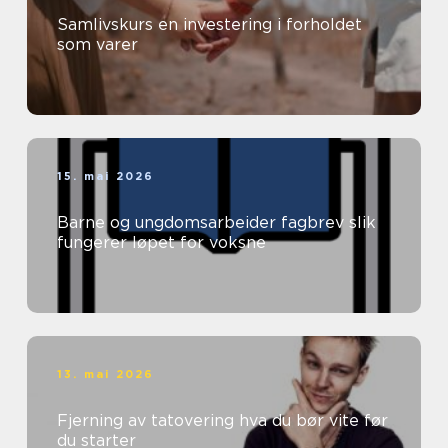
Samlivskurs en investering i forholdet
som varer
15. mai 2026
Barne og ungdomsarbeider fagbrev slik
fungerer løpet for voksne
13. mai 2026
Fjerning av tatovering hva du bør vite før
du starter