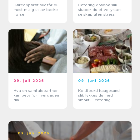
Høreapparat slik får du
Catering drøbak slik
mest mulig ut av bedre
skaper du et vellykket
hørsel
selskap uten stress
09. juli 2026
09. juni 2026
Hva en samtalepartner
Koldtbord haugesund
kan bety for hverdagen
slik lykkes du med
din
smakfull catering
03. juni 2026