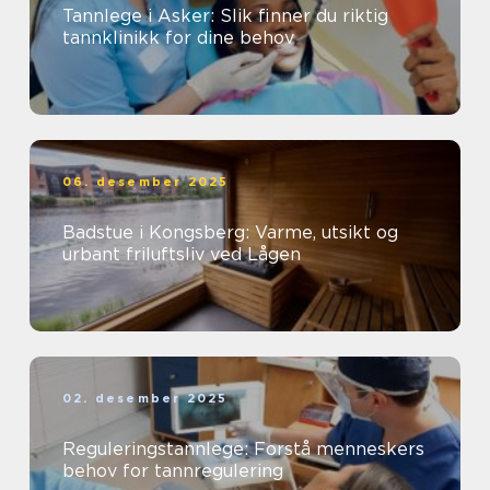
Tannlege i Asker: Slik finner du riktig
tannklinikk for dine behov
06. desember 2025
Badstue i Kongsberg: Varme, utsikt og
urbant friluftsliv ved Lågen
02. desember 2025
Reguleringstannlege: Forstå menneskers
behov for tannregulering