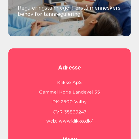
Reguleringstannlege: Forstå menneskers
behov for tannregulering
Adresse
web:
www.klikko.dk/