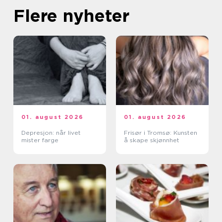
Flere nyheter
01. august 2026
01. august 2026
Depresjon: når livet
Frisør i Tromsø: Kunsten
mister farge
å skape skjønnhet