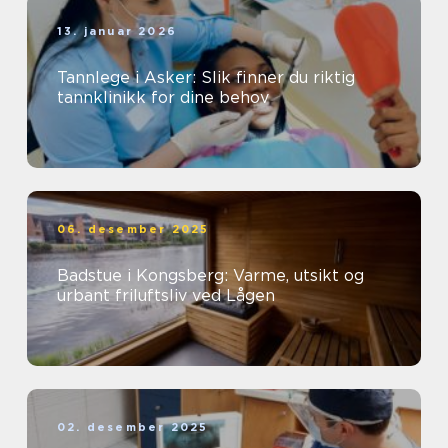
13. januar 2026
Tannlege i Asker: Slik finner du riktig
tannklinikk for dine behov
06. desember 2025
Badstue i Kongsberg: Varme, utsikt og
urbant friluftsliv ved Lågen
02. desember 2025