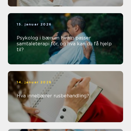
15. januar 2026
Psykolog i bærum hvem passer
samtaleterapi for, og hva kan du få hjelp
til?
14. januar 2026
Hva innebærer rusbehandling?