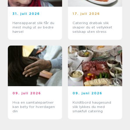
31. juli 2026
17. juli 2026
Høreapparat slik får du
Catering drøbak slik
mest mulig ut av bedre
skaper du et vellykket
hørsel
selskap uten stress
09. juli 2026
09. juni 2026
Hva en samtalepartner
Koldtbord haugesund
kan bety for hverdagen
slik lykkes du med
din
smakfull catering