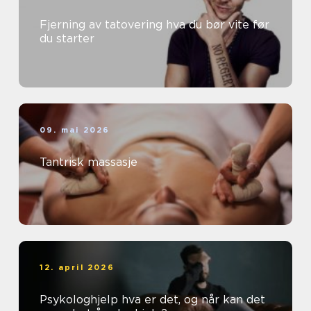
Fjerning av tatovering hva du bør vite før
du starter
09. mai 2026
Tantrisk massasje
12. april 2026
Psykologhjelp hva er det, og når kan det