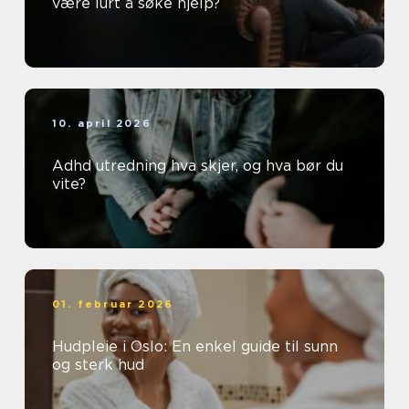
være lurt å søke hjelp?
10. april 2026
Adhd utredning hva skjer, og hva bør du
vite?
01. februar 2026
Hudpleie i Oslo: En enkel guide til sunn
og sterk hud