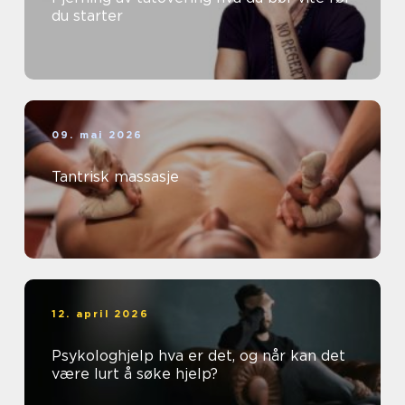
du starter
09. mai 2026
Tantrisk massasje
12. april 2026
Psykologhjelp hva er det, og når kan det
være lurt å søke hjelp?