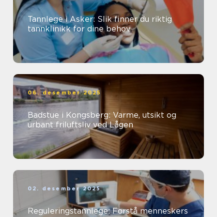
Tannlege i Asker: Slik finner du riktig
tannklinikk for dine behov
06. desember 2025
Badstue i Kongsberg: Varme, utsikt og
urbant friluftsliv ved Lågen
02. desember 2025
Reguleringstannlege: Forstå menneskers