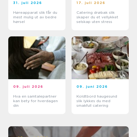
31. juli 2026
17. juli 2026
Høreapparat slik får du
Catering drøbak slik
mest mulig ut av bedre
skaper du et vellykket
hørsel
selskap uten stress
09. juli 2026
09. juni 2026
Hva en samtalepartner
Koldtbord haugesund
kan bety for hverdagen
slik lykkes du med
din
smakfull catering