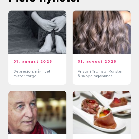
01. august 2026
01. august 2026
Depresjon: når livet
Frisør i Tromsø: Kunsten
mister farge
å skape skjønnhet