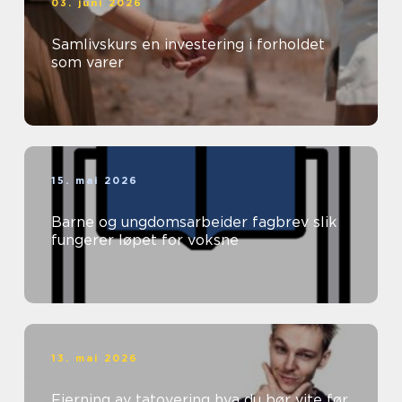
03. juni 2026
Samlivskurs en investering i forholdet
som varer
15. mai 2026
Barne og ungdomsarbeider fagbrev slik
fungerer løpet for voksne
13. mai 2026
Fjerning av tatovering hva du bør vite før