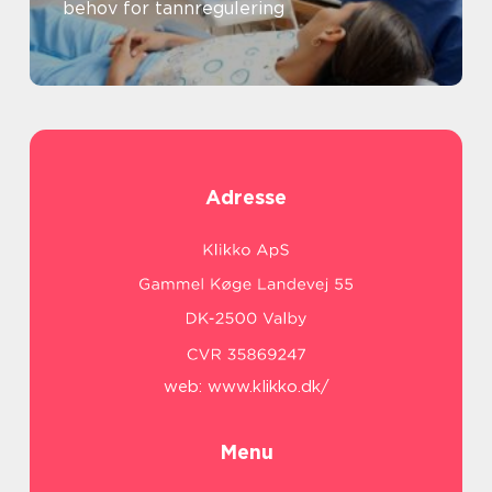
behov for tannregulering
Adresse
web:
www.klikko.dk/
Menu