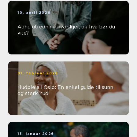
10. april 2026
Adhd utredning hva skjer, og hva bør du
vite?
01. februar 2026
Hudpleie i Oslo: En enkel guide til sunn
og sterk hud
15. januar 2026