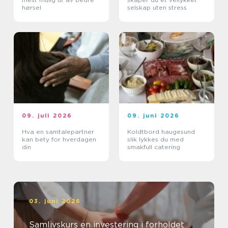
hørsel
selskap uten stress
09. juli 2026
09. juni 2026
Hva en samtalepartner
Koldtbord haugesund
kan bety for hverdagen
slik lykkes du med
din
smakfull catering
03. juni 2026
Samlivskurs en investering i forholdet