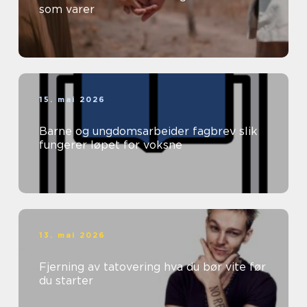
som varer
15. mai 2026
Barne og ungdomsarbeider fagbrev slik
fungerer løpet for voksne
13. mai 2026
Fjerning av tatovering hva du bør vite før
du starter