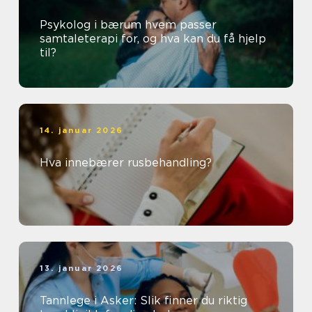
Psykolog i bærum hvem passer
samtaleterapi for, og hva kan du få hjelp
til?
14. januar 2026
Hva innebærer rusbehandling?
13. januar 2026
Tannlege i Asker: Slik finner du riktig