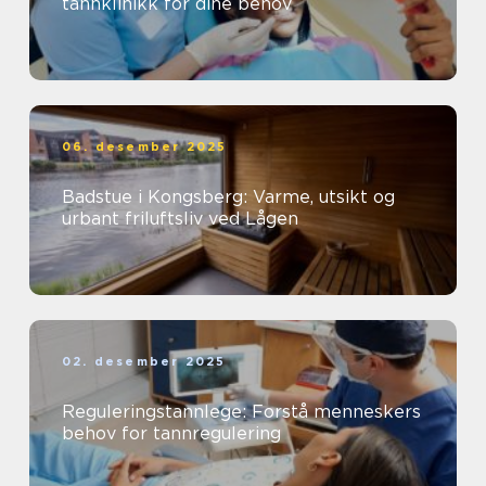
tannklinikk for dine behov
06. desember 2025
Badstue i Kongsberg: Varme, utsikt og
urbant friluftsliv ved Lågen
02. desember 2025
Reguleringstannlege: Forstå menneskers
behov for tannregulering