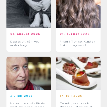
01. august 2026
01. august 2026
Depresjon: når livet
Frisør i Tromsø: Kunsten
mister farge
å skape skjønnhet
31. juli 2026
17. juli 2026
Høreapparat slik får du
Catering drøbak slik
mest mulig ut av bedre
skaper du et vellykket