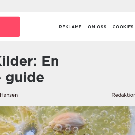
o
REKLAME
OM OSS
COOKIES
 guide
 Hansen
Redaktio