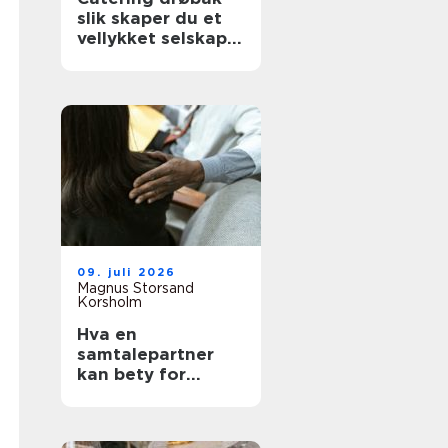
slik skaper du et
vellykket selskap
uten stress
09. juli 2026
Magnus Storsand
Korsholm
Hva en
samtalepartner
kan bety for
hverdagen din