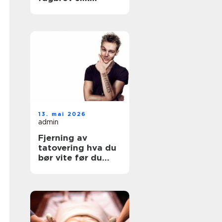
fungerer løpet for
voksne
13. mai 2026
admin
Fjerning av
tatovering hva du
bør vite før du
starter