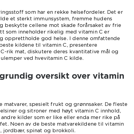
ringsstoff som har en rekke helsefordeler. Det er
holde et sterkt immunsystem, fremme hudens
g beskytte cellene mot skade forårsaket av frie
iett som inneholder rikelig med vitamin C er
g opprettholde god helse. I denne omfattende
beste kildene til vitamin C, presentere
 C-rik mat, diskutere deres kvantitative mål og
ulemper ved hvevitamin C kilde.
grundig oversikt over vitamin
e matvarer, spesielt frukt og grønnsaker. De fleste
lsiner og sitroner med høyt vitamin C innhold,
andre kilder som er like eller enda mer rike på
fet. Noen av de beste matvarekildene til vitamin
, jordbær, spinat og brokkoli.