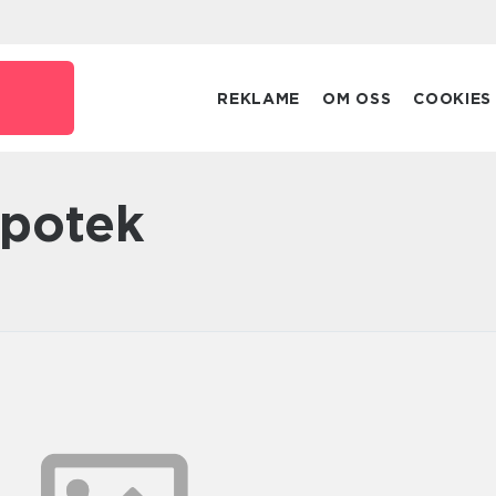
o
REKLAME
OM OSS
COOKIES
apotek