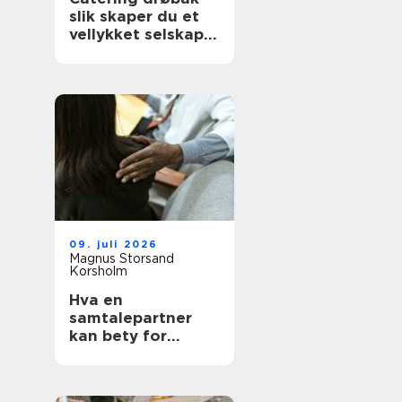
slik skaper du et
vellykket selskap
uten stress
09. juli 2026
Magnus Storsand
Korsholm
Hva en
samtalepartner
kan bety for
hverdagen din