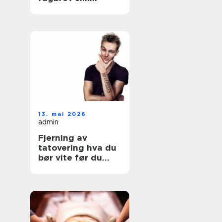
fungerer løpet for
voksne
13. mai 2026
admin
Fjerning av
tatovering hva du
bør vite før du
starter